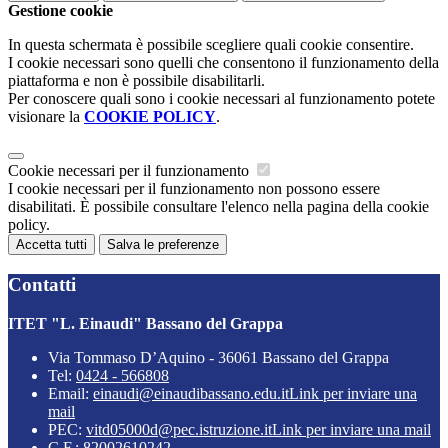
Gestione cookie
In questa schermata è possibile scegliere quali cookie consentire.
I cookie necessari sono quelli che consentono il funzionamento della
piattaforma e non è possibile disabilitarli.
Per conoscere quali sono i cookie necessari al funzionamento potete
visionare la
COOKIE POLICY
.
Cookie necessari per il funzionamento
I cookie necessari per il funzionamento non possono essere
disabilitati. È possibile consultare l'elenco nella pagina della cookie
policy.
Accetta tutti
Salva le preferenze
Contatti
ITET "L. Einaudi" Bassano del Grappa
Via Tommaso D’Aquino - 36061 Bassano del Grappa
Tel:
0424 - 566808
Email:
einaudi@einaudibassano.edu.it
Link per inviare una
mail
PEC:
vitd05000d@pec.istruzione.it
Link per inviare una mail
C.F.: 82002610242