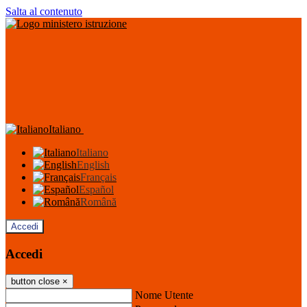
Salta al contenuto
Italiano
Italiano
English
Français
Español
Română
Accedi
Accedi
button close
×
Nome Utente