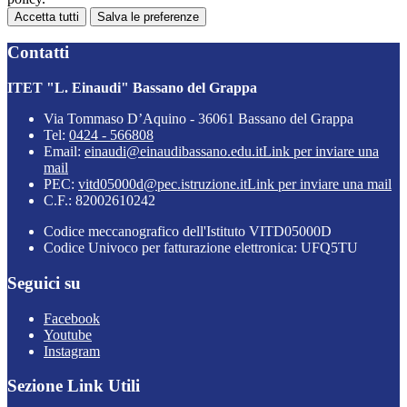
Accetta tutti
Salva le preferenze
Contatti
ITET "L. Einaudi" Bassano del Grappa
Via Tommaso D’Aquino - 36061 Bassano del Grappa
Tel:
0424 - 566808
Email:
einaudi@einaudibassano.edu.it
Link per inviare una
mail
PEC:
vitd05000d@pec.istruzione.it
Link per inviare una mail
C.F.: 82002610242
Codice meccanografico dell'Istituto VITD05000D
Codice Univoco per fatturazione elettronica: UFQ5TU
Seguici su
Facebook
Youtube
Instagram
Sezione Link Utili