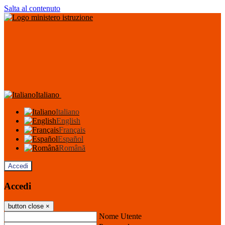
Salta al contenuto
Italiano
Italiano
English
Français
Español
Română
Accedi
Accedi
button close
×
Nome Utente