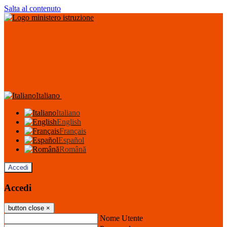
Salta al contenuto
Italiano
Italiano
English
Français
Español
Română
Accedi
Accedi
button close
×
Nome Utente