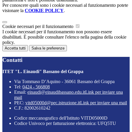
Per conoscere quali sono i cookie necessari al funzionamento potete
visionare la
COOKIE POLICY
.
Cookie necessari per il funzionamento
I cookie necessari per il funzionamento non possono essere
disabilitati. È possibile consultare l'elenco nella pagina della cookie
policy.
Accetta tutti
Salva le preferenze
Contatti
ITET "L. Einaudi" Bassano del Grappa
Via Tommaso D’Aquino - 36061 Bassano del Grappa
Tel:
0424 - 566808
Email:
einaudi@einaudibassano.edu.it
Link per inviare una
mail
PEC:
vitd05000d@pec.istruzione.it
Link per inviare una mail
C.F.: 82002610242
Codice meccanografico dell'Istituto VITD05000D
Codice Univoco per fatturazione elettronica: UFQ5TU