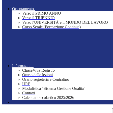
Orientamento
Verso il PRIMO ANNO
Verso il TRIENNIO
Verso l'UNIVERSITÀ e il MONDO DEL LAVORO
Corso Serale (Formazione Continua)
Informazioni
ClasseViva-Registro
Orario delle lezioni
Orario segreteria e Centralino
URP
Modulistica "Sistema Gestione Qualità"
Contatti
Calendario scolastico 2025/2026