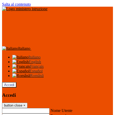
Salta al contenuto
Italiano
Italiano
English
Français
Español
Română
Accedi
Accedi
button close
×
Nome Utente