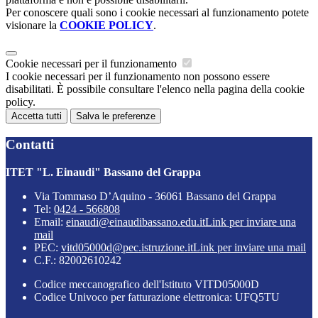
Per conoscere quali sono i cookie necessari al funzionamento potete
visionare la
COOKIE POLICY
.
Cookie necessari per il funzionamento
I cookie necessari per il funzionamento non possono essere
disabilitati. È possibile consultare l'elenco nella pagina della cookie
policy.
Accetta tutti
Salva le preferenze
Contatti
ITET "L. Einaudi" Bassano del Grappa
Via Tommaso D’Aquino - 36061 Bassano del Grappa
Tel:
0424 - 566808
Email:
einaudi@einaudibassano.edu.it
Link per inviare una
mail
PEC:
vitd05000d@pec.istruzione.it
Link per inviare una mail
C.F.: 82002610242
Codice meccanografico dell'Istituto VITD05000D
Codice Univoco per fatturazione elettronica: UFQ5TU