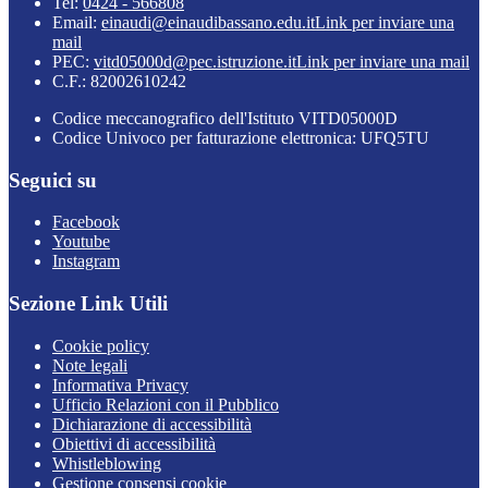
Tel:
0424 - 566808
Email:
einaudi@einaudibassano.edu.it
Link per inviare una
mail
PEC:
vitd05000d@pec.istruzione.it
Link per inviare una mail
C.F.: 82002610242
Codice meccanografico dell'Istituto VITD05000D
Codice Univoco per fatturazione elettronica: UFQ5TU
Seguici su
Facebook
Youtube
Instagram
Sezione Link Utili
Cookie policy
Note legali
Informativa Privacy
Ufficio Relazioni con il Pubblico
Dichiarazione di accessibilità
Obiettivi di accessibilità
Whistleblowing
Gestione consensi cookie