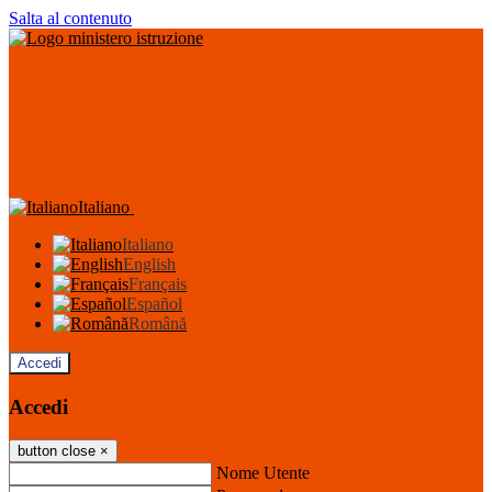
Salta al contenuto
Italiano
Italiano
English
Français
Español
Română
Accedi
Accedi
button close
×
Nome Utente