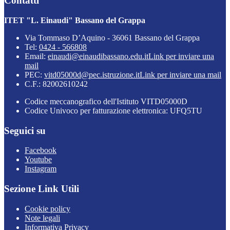
Contatti
ITET "L. Einaudi" Bassano del Grappa
Via Tommaso D’Aquino - 36061 Bassano del Grappa
Tel:
0424 - 566808
Email:
einaudi@einaudibassano.edu.it
Link per inviare una
mail
PEC:
vitd05000d@pec.istruzione.it
Link per inviare una mail
C.F.: 82002610242
Codice meccanografico dell'Istituto VITD05000D
Codice Univoco per fatturazione elettronica: UFQ5TU
Seguici su
Facebook
Youtube
Instagram
Sezione Link Utili
Cookie policy
Note legali
Informativa Privacy