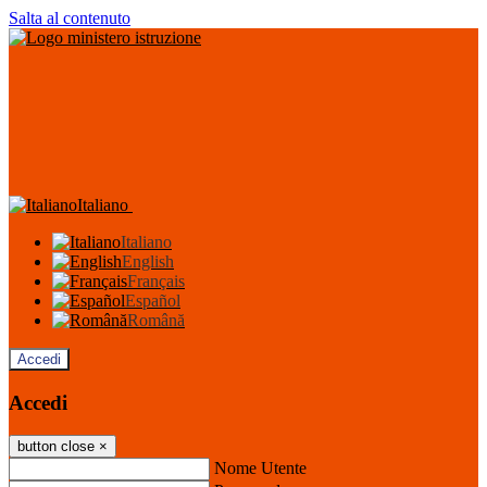
Salta al contenuto
Italiano
Italiano
English
Français
Español
Română
Accedi
Accedi
button close
×
Nome Utente