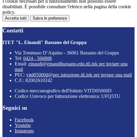
I cookie necessari per il funzionamento non possono essere
disabilitati. È possibile consultare l'elenco nella pagina della cookie
policy.
Accetta tutti
Salva le preferenze
Contatti
ITET "L. Einaudi" Bassano del Grappa
Via Tommaso D’Aquino - 36061 Bassano del Grappa
Tel:
0424 - 566808
Email:
einaudi@einaudibassano.edu.it
Link per inviare una
mail
PEC:
vitd05000d@pec.istruzione.it
Link per inviare una mail
C.F.: 82002610242
Codice meccanografico dell'Istituto VITD05000D
Codice Univoco per fatturazione elettronica: UFQ5TU
Seguici su
Facebook
Youtube
Instagram