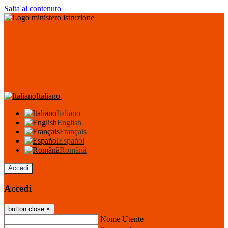
Salta al contenuto
Italiano
Italiano
English
Français
Español
Română
Accedi
Accedi
button close
×
Nome Utente