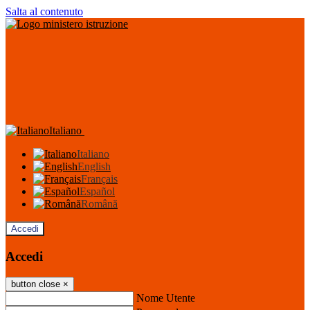
Salta al contenuto
Italiano
Italiano
English
Français
Español
Română
Accedi
Accedi
button close
×
Nome Utente