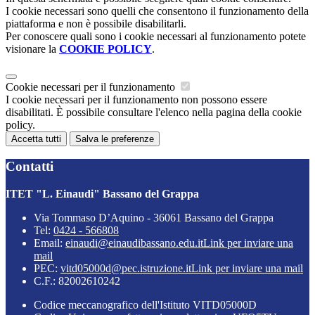
I cookie necessari sono quelli che consentono il funzionamento della
piattaforma e non è possibile disabilitarli.
Per conoscere quali sono i cookie necessari al funzionamento potete
visionare la
COOKIE POLICY
.
Cookie necessari per il funzionamento
I cookie necessari per il funzionamento non possono essere
disabilitati. È possibile consultare l'elenco nella pagina della cookie
policy.
Accetta tutti
Salva le preferenze
Contatti
ITET "L. Einaudi" Bassano del Grappa
Via Tommaso D’Aquino - 36061 Bassano del Grappa
Tel:
0424 - 566808
Email:
einaudi@einaudibassano.edu.it
Link per inviare una
mail
PEC:
vitd05000d@pec.istruzione.it
Link per inviare una mail
C.F.: 82002610242
Codice meccanografico dell'Istituto VITD05000D