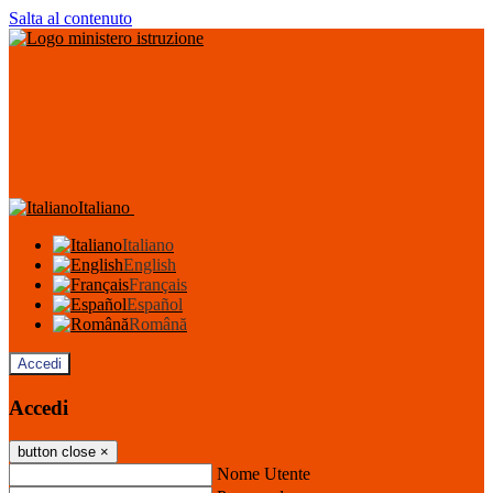
Salta al contenuto
Italiano
Italiano
English
Français
Español
Română
Accedi
Accedi
button close
×
Nome Utente