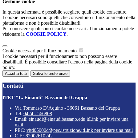
Gestione cookie
In questa schermata è possibile scegliere quali cookie consentire.
I cookie necessari sono quelli che consentono il funzionamento della
piattaforma e non è possibile disabilitarli.
Per conoscere quali sono i cookie necessari al funzionamento potete
visionare la
COOKIE POLICY
.
Cookie necessari per il funzionamento
I cookie necessari per il funzionamento non possono essere
disabilitati. È possibile consultare l'elenco nella pagina della cookie
policy.
Accetta tutti
Salva le preferenze
Contatti
ITET "L. Einaudi" Bassano del Grappa
Via Tommaso D’Aquino - 36061 Bassano del Grappa
Tel:
0424 - 566808
Email:
einaudi@einaudibassano.edu.it
Link per inviare una
mail
PEC:
vitd05000d@pec.istruzione.it
Link per inviare una mail
C.F.: 82002610242