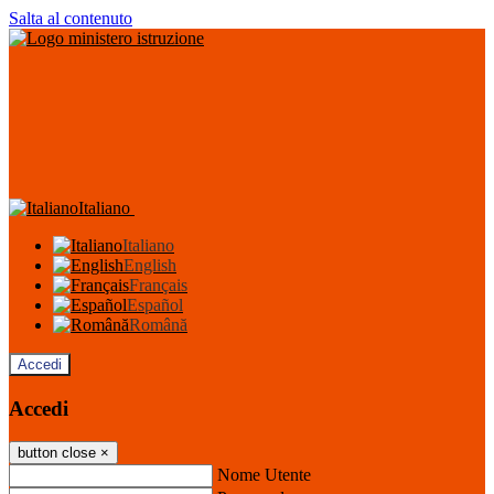
Salta al contenuto
Italiano
Italiano
English
Français
Español
Română
Accedi
Accedi
button close
×
Nome Utente