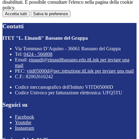
disabilitati. È possibile consultare l'elenco nella pagina della cookie
policy.
Accetta tutti
Salva le preferenze
Contatti
ITET "L. Einaudi" Bassano del Grappa
Via Tommaso D’Aquino - 36061 Bassano del Grappa
Tel:
0424 - 566808
Email:
einaudi@einaudibassano.edu.it
Link per inviare una
mail
PEC:
vitd05000d@pec.istruzione.it
Link per inviare una mail
C.F.: 82002610242
Codice meccanografico dell'Istituto VITD05000D
Codice Univoco per fatturazione elettronica: UFQ5TU
Seguici su
Facebook
Youtube
Instagram