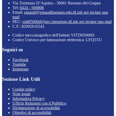
Via Tommaso D’Aquino - 36061 Bassano del Grappa
Tel:
0424 - 566808
Email:
einaudi@einaudibassano.edu.it
Link per inviare una
mail
PEC:
vitd05000d@pec.istruzione.it
Link per inviare una mail
C.F.: 82002610242
Codice meccanografico dell'Istituto VITD05000D
Codice Univoco per fatturazione elettronica: UFQ5TU
Seguici su
Facebook
Youtube
Instagram
Sezione Link Utili
Cookie policy
Note legali
Informativa Privacy
Ufficio Relazioni con il Pubblico
Dichiarazione di accessibilità
Obiettivi di accessibilità