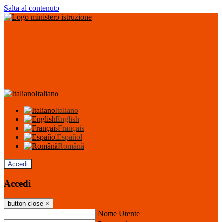
Salta al contenuto
Italiano
Italiano
English
Français
Español
Română
Accedi
Accedi
button close
×
Nome Utente