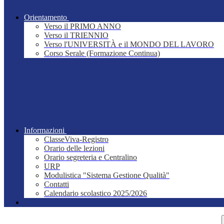
Orientamento
Verso il PRIMO ANNO
Verso il TRIENNIO
Verso l'UNIVERSITÀ e il MONDO DEL LAVORO
Corso Serale (Formazione Continua)
Informazioni
ClasseViva-Registro
Orario delle lezioni
Orario segreteria e Centralino
URP
Modulistica "Sistema Gestione Qualità"
Contatti
Calendario scolastico 2025/2026