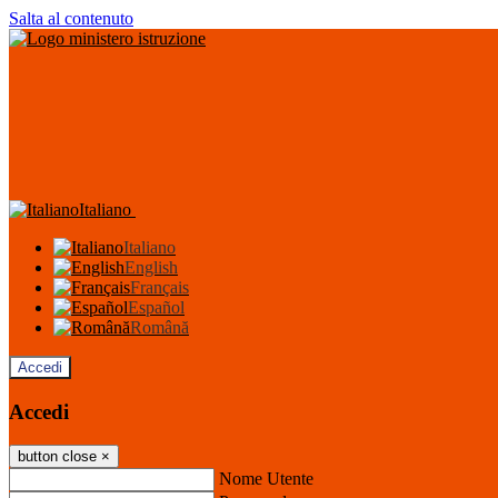
Salta al contenuto
Italiano
Italiano
English
Français
Español
Română
Accedi
Accedi
button close
×
Nome Utente