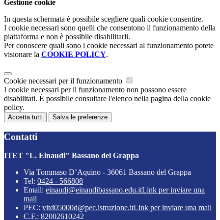
Gestione cookie
In questa schermata è possibile scegliere quali cookie consentire.
I cookie necessari sono quelli che consentono il funzionamento della
piattaforma e non è possibile disabilitarli.
Per conoscere quali sono i cookie necessari al funzionamento potete
visionare la
COOKIE POLICY
.
Cookie necessari per il funzionamento
I cookie necessari per il funzionamento non possono essere
disabilitati. È possibile consultare l'elenco nella pagina della cookie
policy.
Accetta tutti
Salva le preferenze
Contatti
ITET "L. Einaudi" Bassano del Grappa
Via Tommaso D’Aquino - 36061 Bassano del Grappa
Tel:
0424 - 566808
Email:
einaudi@einaudibassano.edu.it
Link per inviare una
mail
PEC:
vitd05000d@pec.istruzione.it
Link per inviare una mail
C.F.: 82002610242