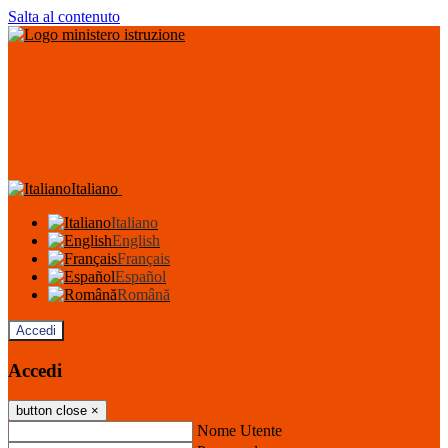
Salta al contenuto
Italiano
Italiano
English
Français
Español
Română
Accedi
Accedi
button close
×
Nome Utente