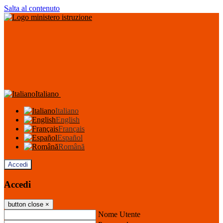
Salta al contenuto
Italiano
Italiano
English
Français
Español
Română
Accedi
Accedi
button close
×
Nome Utente