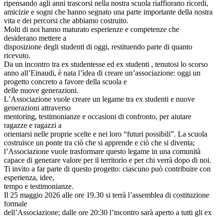
ripensando agli anni trascorsi nella nostra scuola riaffiorano ricordi,
amicizie e sogni che hanno segnato una parte importante della nostra
vita e dei percorsi che abbiamo costruito.
Molti di noi hanno maturato esperienze e competenze che
desiderano mettere a
disposizione degli studenti di oggi, restituendo parte di quanto
ricevuto.
Da un incontro tra
ex studentesse ed
ex studenti , tenutosi lo scorso
anno all’Einaudi, è
nata l’idea di creare un’associazione: oggi un
progetto concreto a favore della scuola e
delle nuove generazioni.
L’Associazione vuole creare un legame tra ex studenti e nuove
generazioni attraverso
mentoring, testimonianze e occasioni di confronto, per aiutare
ragazze e ragazzi a
orientarsi nelle proprie scelte e nei loro “futuri possibili”. La scuola
costruisce un ponte tra ciò che si apprende e ciò che si diventa;
l’Associazione vuole trasformare questo legame in una comunità
capace di generare valore per il territorio e per chi verrà dopo di noi.
Ti invito a far parte di questo progetto: ciascuno può contribuire con
esperienza, idee,
tempo e testimonianze.
Il 25 maggio 2026 alle ore 19.30 si terrà l’assemblea di costituzione
formale
dell’Associazione; dalle ore 20:30 l’incontro sarà aperto a tutti gli ex