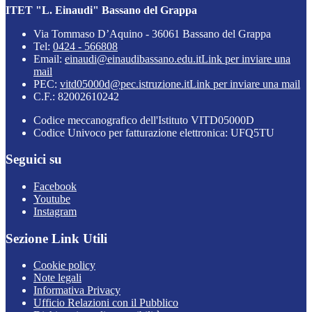
ITET "L. Einaudi" Bassano del Grappa
Via Tommaso D’Aquino - 36061 Bassano del Grappa
Tel:
0424 - 566808
Email:
einaudi@einaudibassano.edu.it
Link per inviare una
mail
PEC:
vitd05000d@pec.istruzione.it
Link per inviare una mail
C.F.: 82002610242
Codice meccanografico dell'Istituto VITD05000D
Codice Univoco per fatturazione elettronica: UFQ5TU
Seguici su
Facebook
Youtube
Instagram
Sezione Link Utili
Cookie policy
Note legali
Informativa Privacy
Ufficio Relazioni con il Pubblico