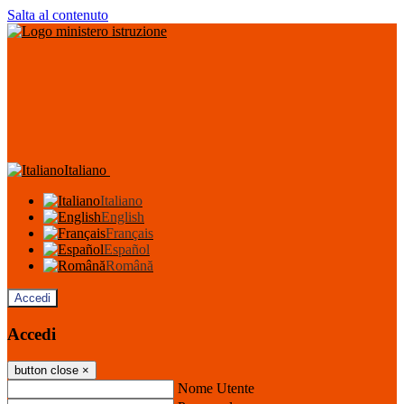
Salta al contenuto
Italiano
Italiano
English
Français
Español
Română
Accedi
Accedi
button close
×
Nome Utente