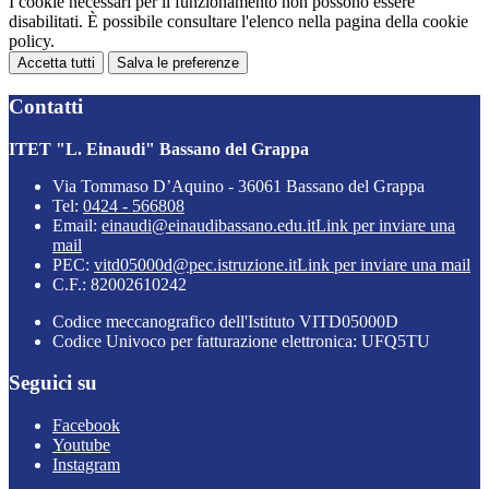
I cookie necessari per il funzionamento non possono essere
disabilitati. È possibile consultare l'elenco nella pagina della cookie
policy.
Accetta tutti
Salva le preferenze
Contatti
ITET "L. Einaudi" Bassano del Grappa
Via Tommaso D’Aquino - 36061 Bassano del Grappa
Tel:
0424 - 566808
Email:
einaudi@einaudibassano.edu.it
Link per inviare una
mail
PEC:
vitd05000d@pec.istruzione.it
Link per inviare una mail
C.F.: 82002610242
Codice meccanografico dell'Istituto VITD05000D
Codice Univoco per fatturazione elettronica: UFQ5TU
Seguici su
Facebook
Youtube
Instagram