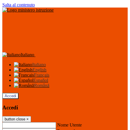
Salta al contenuto
Italiano
Italiano
English
Français
Español
Română
Accedi
Accedi
button close
×
Nome Utente