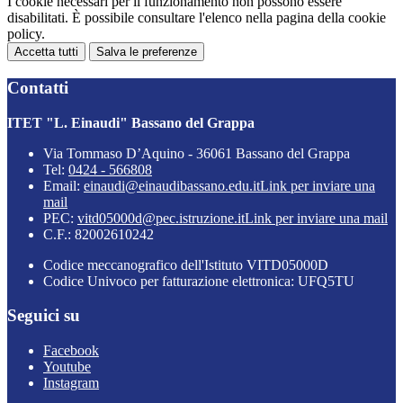
I cookie necessari per il funzionamento non possono essere
disabilitati. È possibile consultare l'elenco nella pagina della cookie
policy.
Accetta tutti
Salva le preferenze
Contatti
ITET "L. Einaudi" Bassano del Grappa
Via Tommaso D’Aquino - 36061 Bassano del Grappa
Tel:
0424 - 566808
Email:
einaudi@einaudibassano.edu.it
Link per inviare una
mail
PEC:
vitd05000d@pec.istruzione.it
Link per inviare una mail
C.F.: 82002610242
Codice meccanografico dell'Istituto VITD05000D
Codice Univoco per fatturazione elettronica: UFQ5TU
Seguici su
Facebook
Youtube
Instagram