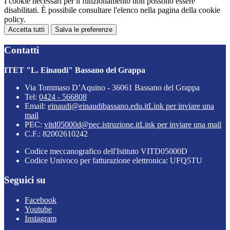
I cookie necessari per il funzionamento non possono essere
disabilitati. È possibile consultare l'elenco nella pagina della cookie
policy.
Accetta tutti
Salva le preferenze
Contatti
ITET "L. Einaudi" Bassano del Grappa
Via Tommaso D’Aquino - 36061 Bassano del Grappa
Tel:
0424 - 566808
Email:
einaudi@einaudibassano.edu.it
Link per inviare una
mail
PEC:
vitd05000d@pec.istruzione.it
Link per inviare una mail
C.F.: 82002610242
Codice meccanografico dell'Istituto VITD05000D
Codice Univoco per fatturazione elettronica: UFQ5TU
Seguici su
Facebook
Youtube
Instagram