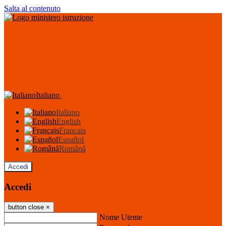
Salta al contenuto
Italiano
Italiano
English
Français
Español
Română
Accedi
Accedi
button close
×
Nome Utente