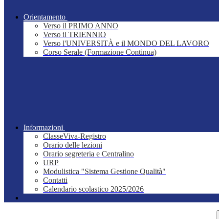
Orientamento
Verso il PRIMO ANNO
Verso il TRIENNIO
Verso l'UNIVERSITÀ e il MONDO DEL LAVORO
Corso Serale (Formazione Continua)
Informazioni
ClasseViva-Registro
Orario delle lezioni
Orario segreteria e Centralino
URP
Modulistica "Sistema Gestione Qualità"
Contatti
Calendario scolastico 2025/2026