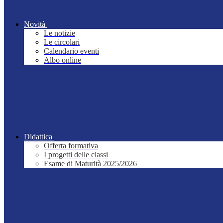
Novità
Le notizie
Le circolari
Calendario eventi
Albo online
Didattica
Offerta formativa
I progetti delle classi
Esame di Maturità 2025/2026