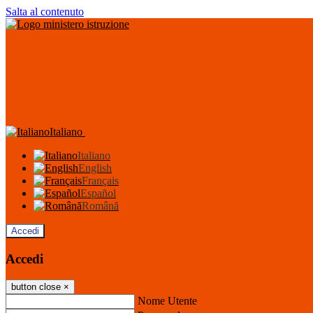
Salta al contenuto
Italiano
Italiano
English
Français
Español
Română
Accedi
Accedi
button close
×
Nome Utente