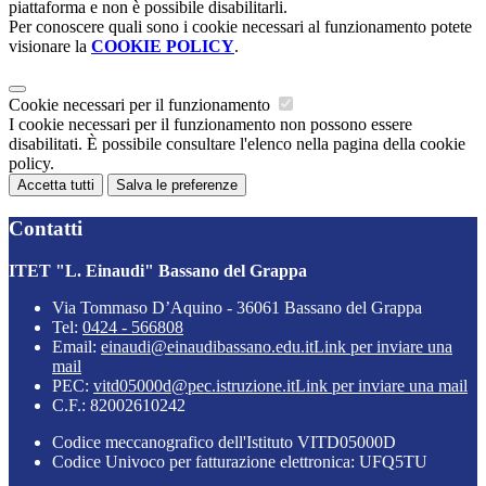
piattaforma e non è possibile disabilitarli.
Per conoscere quali sono i cookie necessari al funzionamento potete
visionare la
COOKIE POLICY
.
Cookie necessari per il funzionamento
I cookie necessari per il funzionamento non possono essere
disabilitati. È possibile consultare l'elenco nella pagina della cookie
policy.
Accetta tutti
Salva le preferenze
Contatti
ITET "L. Einaudi" Bassano del Grappa
Via Tommaso D’Aquino - 36061 Bassano del Grappa
Tel:
0424 - 566808
Email:
einaudi@einaudibassano.edu.it
Link per inviare una
mail
PEC:
vitd05000d@pec.istruzione.it
Link per inviare una mail
C.F.: 82002610242
Codice meccanografico dell'Istituto VITD05000D
Codice Univoco per fatturazione elettronica: UFQ5TU