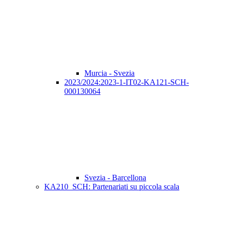
Murcia - Svezia
2023/2024:2023-1-IT02-KA121-SCH-
000130064
Svezia - Barcellona
KA210_SCH: Partenariati su piccola scala