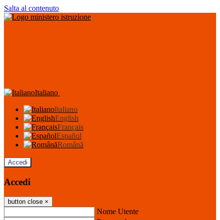
Salta al contenuto
Italiano
Italiano
English
Français
Español
Română
Accedi
Accedi
button close
×
Nome Utente