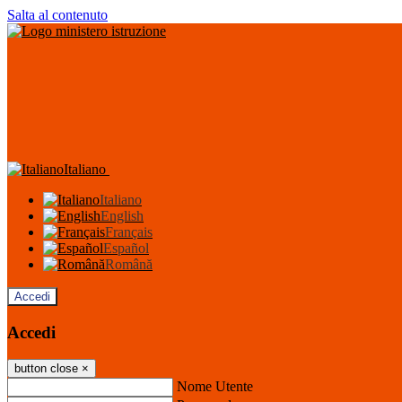
Salta al contenuto
Italiano
Italiano
English
Français
Español
Română
Accedi
Accedi
button close
×
Nome Utente