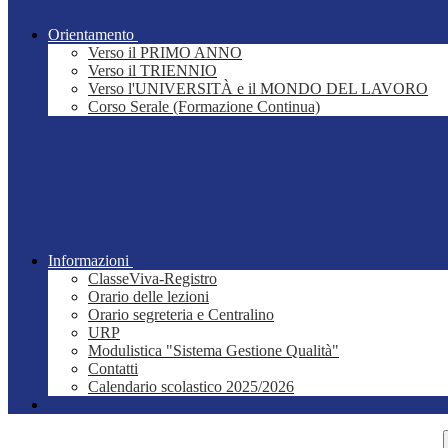
Orientamento
Verso il PRIMO ANNO
Verso il TRIENNIO
Verso l'UNIVERSITÀ e il MONDO DEL LAVORO
Corso Serale (Formazione Continua)
Informazioni
ClasseViva-Registro
Orario delle lezioni
Orario segreteria e Centralino
URP
Modulistica "Sistema Gestione Qualità"
Contatti
Calendario scolastico 2025/2026