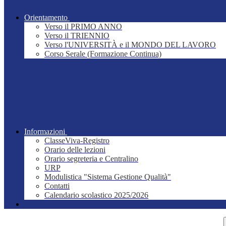
Orientamento
Verso il PRIMO ANNO
Verso il TRIENNIO
Verso l'UNIVERSITÀ e il MONDO DEL LAVORO
Corso Serale (Formazione Continua)
Informazioni
ClasseViva-Registro
Orario delle lezioni
Orario segreteria e Centralino
URP
Modulistica "Sistema Gestione Qualità"
Contatti
Calendario scolastico 2025/2026