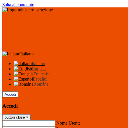
Salta al contenuto
Italiano
Italiano
English
Français
Español
Română
Accedi
Accedi
button close
×
Nome Utente