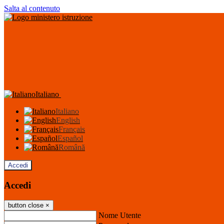
Salta al contenuto
Italiano
Italiano
English
Français
Español
Română
Accedi
Accedi
button close
×
Nome Utente