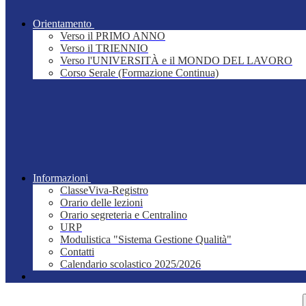
Orientamento
Verso il PRIMO ANNO
Verso il TRIENNIO
Verso l'UNIVERSITÀ e il MONDO DEL LAVORO
Corso Serale (Formazione Continua)
Informazioni
ClasseViva-Registro
Orario delle lezioni
Orario segreteria e Centralino
URP
Modulistica "Sistema Gestione Qualità"
Contatti
Calendario scolastico 2025/2026