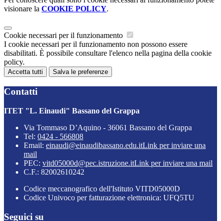
visionare la
COOKIE POLICY
.
Cookie necessari per il funzionamento
I cookie necessari per il funzionamento non possono essere
disabilitati. È possibile consultare l'elenco nella pagina della cookie
policy.
Accetta tutti
Salva le preferenze
Contatti
ITET "L. Einaudi" Bassano del Grappa
Via Tommaso D’Aquino - 36061 Bassano del Grappa
Tel:
0424 - 566808
Email:
einaudi@einaudibassano.edu.it
Link per inviare una
mail
PEC:
vitd05000d@pec.istruzione.it
Link per inviare una mail
C.F.: 82002610242
Codice meccanografico dell'Istituto VITD05000D
Codice Univoco per fatturazione elettronica: UFQ5TU
Seguici su