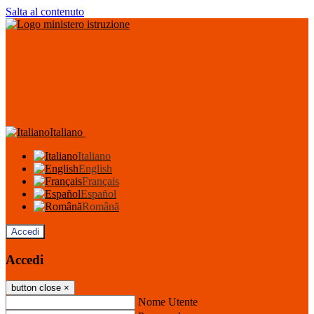
Salta al contenuto
Italiano
Italiano
English
Français
Español
Română
Accedi
Accedi
button close
×
Nome Utente