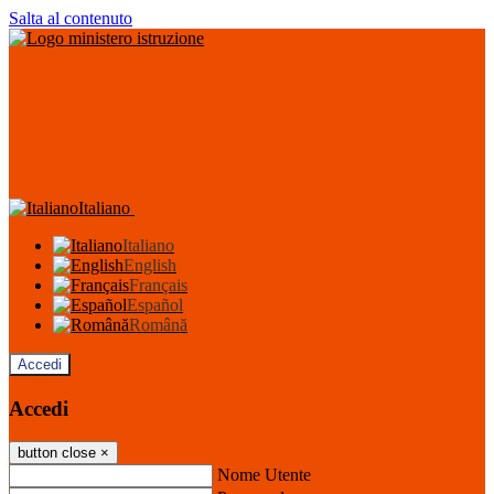
Salta al contenuto
Italiano
Italiano
English
Français
Español
Română
Accedi
Accedi
button close
×
Nome Utente