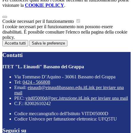
visionare la
COOKIE POLICY
.
Cookie necessari per il funzionamento
I cookie necessari per il funzionamento non possono essere
disabilitati. È possibile consultare l'elenco nella pagina della cookie
policy.
Accetta tutti
Salva le preferenze
Contatti
ITET "L. Einaudi" Bassano del Grappa
Via Tommaso D’Aquino - 36061 Bassano del Grappa
Tel:
0424 - 566808
Email:
einaudi@einaudibassano.edu.it
Link per inviare una
mail
PEC:
vitd05000d@pec.istruzione.it
Link per inviare una mail
C.F.: 82002610242
Codice meccanografico dell'Istituto VITD05000D
Codice Univoco per fatturazione elettronica: UFQ5TU
Seguici su