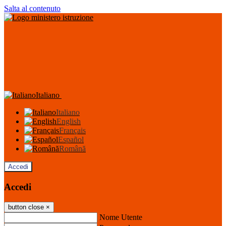
Salta al contenuto
Italiano
Italiano
English
Français
Español
Română
Accedi
Accedi
button close
×
Nome Utente