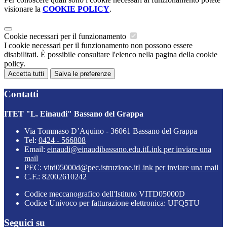
visionare la
COOKIE POLICY
.
Cookie necessari per il funzionamento
I cookie necessari per il funzionamento non possono essere
disabilitati. È possibile consultare l'elenco nella pagina della cookie
policy.
Accetta tutti
Salva le preferenze
Contatti
ITET "L. Einaudi" Bassano del Grappa
Via Tommaso D’Aquino - 36061 Bassano del Grappa
Tel:
0424 - 566808
Email:
einaudi@einaudibassano.edu.it
Link per inviare una
mail
PEC:
vitd05000d@pec.istruzione.it
Link per inviare una mail
C.F.: 82002610242
Codice meccanografico dell'Istituto VITD05000D
Codice Univoco per fatturazione elettronica: UFQ5TU
Seguici su