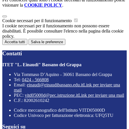
visionare la
COOKIE POLICY
.
Cookie necessari per il funzionamento
I cookie necessari per il funzionamento non possono essere
disabilitati. È possibile consultare l'elenco nella pagina della cookie
policy.
Accetta tutti
Salva le preferenze
Contatti
ITET "L. Einaudi" Bassano del Grappa
Via Tommaso D’Aquino - 36061 Bassano del Grappa
Tel:
0424 - 566808
Email:
einaudi@einaudibassano.edu.it
Link per inviare una
mail
PEC:
vitd05000d@pec.istruzione.it
Link per inviare una mail
C.F.: 82002610242
Codice meccanografico dell'Istituto VITD05000D
Codice Univoco per fatturazione elettronica: UFQ5TU
Seguici su