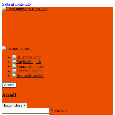
Salta al contenuto
Italiano
Italiano
English
Français
Español
Română
Accedi
Accedi
button close
×
Nome Utente