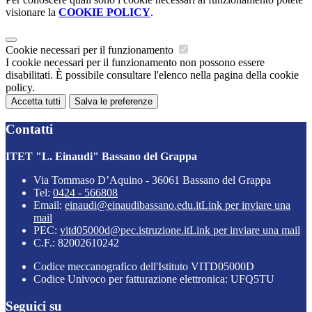
visionare la
COOKIE POLICY
.
Cookie necessari per il funzionamento
I cookie necessari per il funzionamento non possono essere
disabilitati. È possibile consultare l'elenco nella pagina della cookie
policy.
Accetta tutti
Salva le preferenze
Contatti
ITET "L. Einaudi" Bassano del Grappa
Via Tommaso D’Aquino - 36061 Bassano del Grappa
Tel:
0424 - 566808
Email:
einaudi@einaudibassano.edu.it
Link per inviare una
mail
PEC:
vitd05000d@pec.istruzione.it
Link per inviare una mail
C.F.: 82002610242
Codice meccanografico dell'Istituto VITD05000D
Codice Univoco per fatturazione elettronica: UFQ5TU
Seguici su