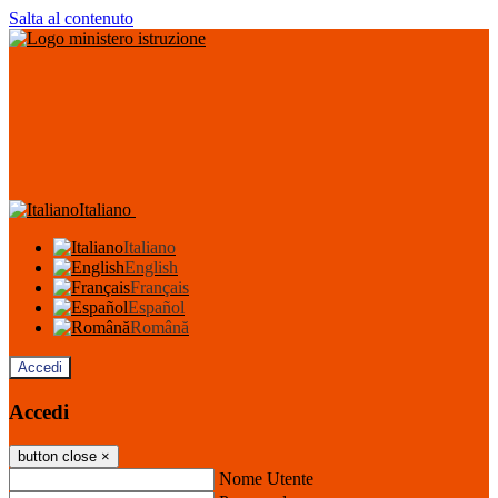
Salta al contenuto
Italiano
Italiano
English
Français
Español
Română
Accedi
Accedi
button close
×
Nome Utente