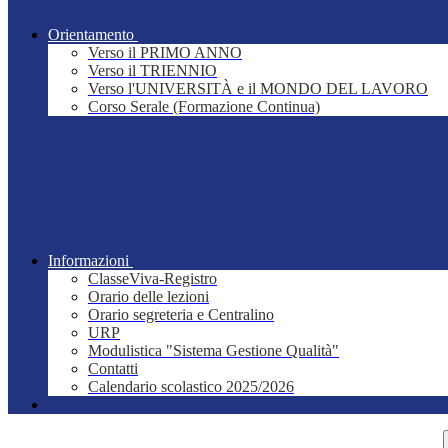
Orientamento
Verso il PRIMO ANNO
Verso il TRIENNIO
Verso l'UNIVERSITÀ e il MONDO DEL LAVORO
Corso Serale (Formazione Continua)
Informazioni
ClasseViva-Registro
Orario delle lezioni
Orario segreteria e Centralino
URP
Modulistica "Sistema Gestione Qualità"
Contatti
Calendario scolastico 2025/2026