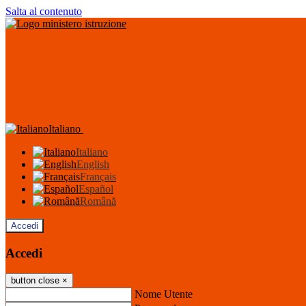
Salta al contenuto
Italiano
Italiano
English
Français
Español
Română
Accedi
Accedi
button close
×
Nome Utente