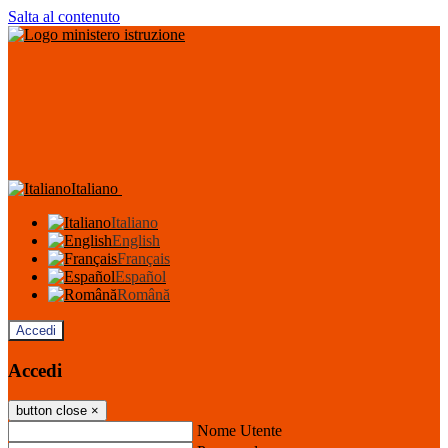
Salta al contenuto
Italiano
Italiano
English
Français
Español
Română
Accedi
Accedi
button close
×
Nome Utente