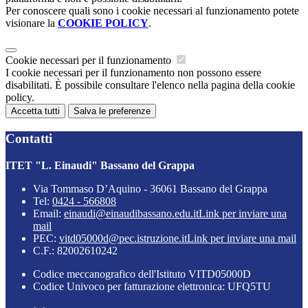
Per conoscere quali sono i cookie necessari al funzionamento potete
visionare la
COOKIE POLICY
.
Cookie necessari per il funzionamento
I cookie necessari per il funzionamento non possono essere
disabilitati. È possibile consultare l'elenco nella pagina della cookie
policy.
Accetta tutti
Salva le preferenze
Contatti
ITET "L. Einaudi" Bassano del Grappa
Via Tommaso D’Aquino - 36061 Bassano del Grappa
Tel:
0424 - 566808
Email:
einaudi@einaudibassano.edu.it
Link per inviare una
mail
PEC:
vitd05000d@pec.istruzione.it
Link per inviare una mail
C.F.: 82002610242
Codice meccanografico dell'Istituto VITD05000D
Codice Univoco per fatturazione elettronica: UFQ5TU