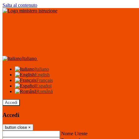
Salta al contenuto
Italiano
Italiano
English
Français
Español
Română
Accedi
Accedi
button close
×
Nome Utente