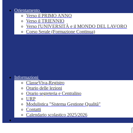
Orientamento
Verso il PRIMO ANNO
Verso il TRIENNIO
Verso l'UNIVERSITÀ e il MONDO DEL LAVORO
Corso Serale (Formazione Continua)
Informazioni
ClasseViva-Registro
Orario delle lezioni
Orario segreteria e Centralino
URP
Modulistica "Sistema Gestione Qualità"
Contatti
Calendario scolastico 2025/2026