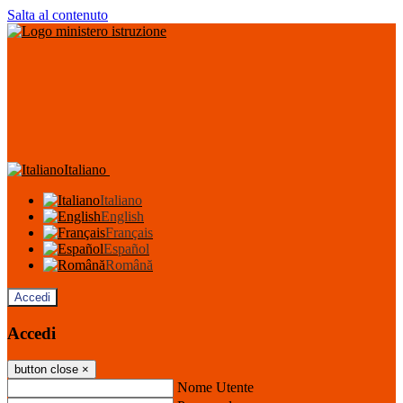
Salta al contenuto
Italiano
Italiano
English
Français
Español
Română
Accedi
Accedi
button close
×
Nome Utente