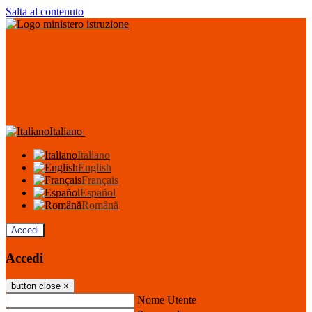
Salta al contenuto
Italiano
Italiano
English
Français
Español
Română
Accedi
Accedi
button close
×
Nome Utente