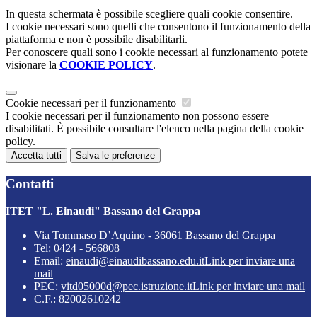
In questa schermata è possibile scegliere quali cookie consentire.
I cookie necessari sono quelli che consentono il funzionamento della
piattaforma e non è possibile disabilitarli.
Per conoscere quali sono i cookie necessari al funzionamento potete
visionare la
COOKIE POLICY
.
Cookie necessari per il funzionamento
I cookie necessari per il funzionamento non possono essere
disabilitati. È possibile consultare l'elenco nella pagina della cookie
policy.
Accetta tutti
Salva le preferenze
Contatti
ITET "L. Einaudi" Bassano del Grappa
Via Tommaso D’Aquino - 36061 Bassano del Grappa
Tel:
0424 - 566808
Email:
einaudi@einaudibassano.edu.it
Link per inviare una
mail
PEC:
vitd05000d@pec.istruzione.it
Link per inviare una mail
C.F.: 82002610242