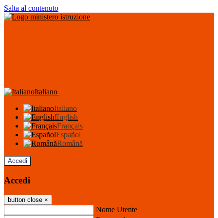
Salta al contenuto
Italiano
Italiano
English
Français
Español
Română
Accedi
Accedi
button close
×
Nome Utente