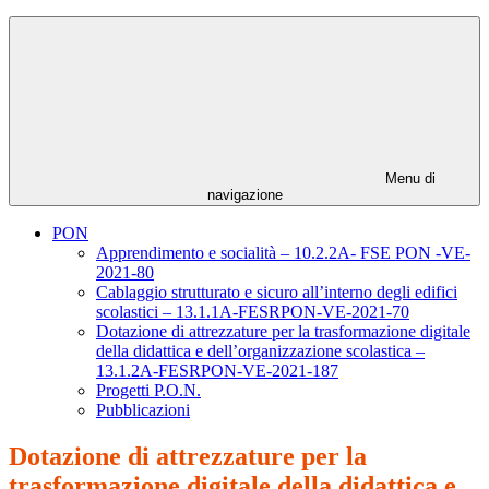
Menu di
navigazione
PON
Apprendimento e socialità – 10.2.2A- FSE PON -VE-
2021-80
Cablaggio strutturato e sicuro all’interno degli edifici
scolastici – 13.1.1A-FESRPON-VE-2021-70
Dotazione di attrezzature per la trasformazione digitale
della didattica e dell’organizzazione scolastica –
13.1.2A-FESRPON-VE-2021-187
Progetti P.O.N.
Pubblicazioni
Dotazione di attrezzature per la
trasformazione digitale della didattica e