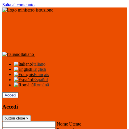
Salta al contenuto
Italiano
Italiano
English
Français
Español
Română
Accedi
Accedi
button close
×
Nome Utente