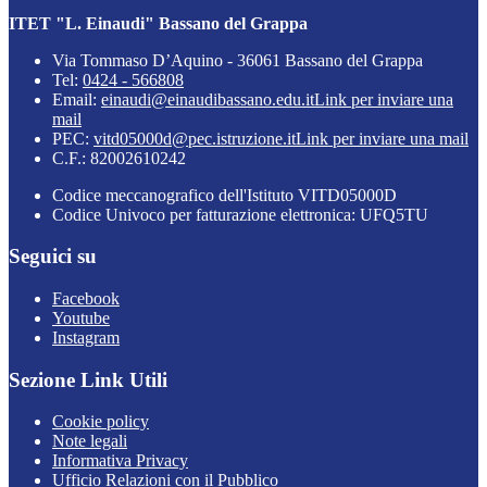
ITET "L. Einaudi" Bassano del Grappa
Via Tommaso D’Aquino - 36061 Bassano del Grappa
Tel:
0424 - 566808
Email:
einaudi@einaudibassano.edu.it
Link per inviare una
mail
PEC:
vitd05000d@pec.istruzione.it
Link per inviare una mail
C.F.: 82002610242
Codice meccanografico dell'Istituto VITD05000D
Codice Univoco per fatturazione elettronica: UFQ5TU
Seguici su
Facebook
Youtube
Instagram
Sezione Link Utili
Cookie policy
Note legali
Informativa Privacy
Ufficio Relazioni con il Pubblico