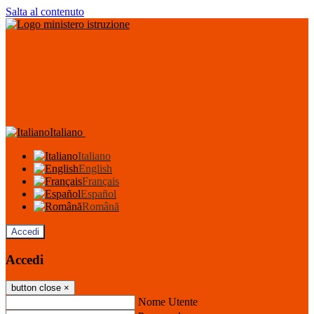
Salta al contenuto
Italiano
Italiano
English
Français
Español
Română
Accedi
Accedi
button close
×
Nome Utente