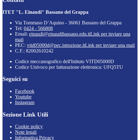
ITET "L. Einaudi" Bassano del Grappa
Via Tommaso D’Aquino - 36061 Bassano del Grappa
Tel:
0424 - 566808
Email:
einaudi@einaudibassano.edu.it
Link per inviare una
mail
PEC:
vitd05000d@pec.istruzione.it
Link per inviare una mail
C.F.: 82002610242
Codice meccanografico dell'Istituto VITD05000D
Codice Univoco per fatturazione elettronica: UFQ5TU
Seguici su
Facebook
Youtube
Instagram
Sezione Link Utili
Cookie policy
Note legali
Informativa Privacy