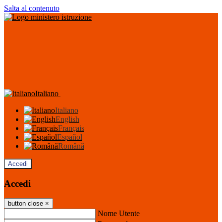
Salta al contenuto
Italiano
Italiano
English
Français
Español
Română
Accedi
Accedi
button close
×
Nome Utente