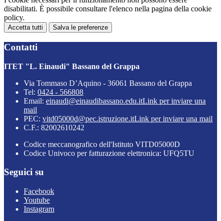
disabilitati. È possibile consultare l'elenco nella pagina della cookie
policy.
Accetta tutti
Salva le preferenze
Contatti
ITET "L. Einaudi" Bassano del Grappa
Via Tommaso D’Aquino - 36061 Bassano del Grappa
Tel:
0424 - 566808
Email:
einaudi@einaudibassano.edu.it
Link per inviare una
mail
PEC:
vitd05000d@pec.istruzione.it
Link per inviare una mail
C.F.: 82002610242
Codice meccanografico dell'Istituto VITD05000D
Codice Univoco per fatturazione elettronica: UFQ5TU
Seguici su
Facebook
Youtube
Instagram