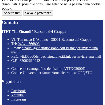
disabilitati. È possibile consultare l'elenco nella pagina della cookie
policy.
Accetta tutti
Salva le preferenze
Contatti
ITET "L. Einaudi" Bassano del Grappa
Via Tommaso D’Aquino - 36061 Bassano del Grappa
Tel:
0424 - 566808
Email:
einaudi@einaudibassano.edu.it
Link per inviare una
mail
PEC:
vitd05000d@pec.istruzione.it
Link per inviare una mail
C.F.: 82002610242
Codice meccanografico dell'Istituto VITD05000D
Codice Univoco per fatturazione elettronica: UFQ5TU
Seguici su
Facebook
Youtube
Instagram