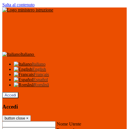
Salta al contenuto
Italiano
Italiano
English
Français
Español
Română
Accedi
Accedi
button close
×
Nome Utente