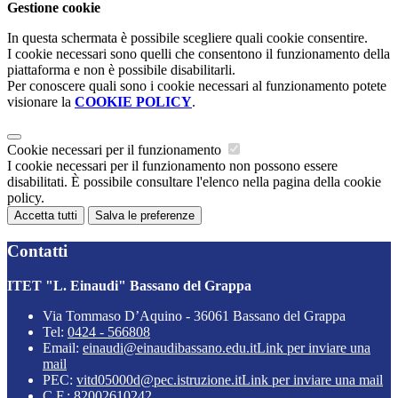
Gestione cookie
In questa schermata è possibile scegliere quali cookie consentire.
I cookie necessari sono quelli che consentono il funzionamento della
piattaforma e non è possibile disabilitarli.
Per conoscere quali sono i cookie necessari al funzionamento potete
visionare la
COOKIE POLICY
.
Cookie necessari per il funzionamento
I cookie necessari per il funzionamento non possono essere
disabilitati. È possibile consultare l'elenco nella pagina della cookie
policy.
Accetta tutti
Salva le preferenze
Contatti
ITET "L. Einaudi" Bassano del Grappa
Via Tommaso D’Aquino - 36061 Bassano del Grappa
Tel:
0424 - 566808
Email:
einaudi@einaudibassano.edu.it
Link per inviare una
mail
PEC:
vitd05000d@pec.istruzione.it
Link per inviare una mail
C.F.: 82002610242