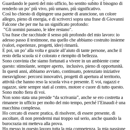
Guardando le pareti del mio ufficio, ho sentito subito il bisogno di
renderlo un po’ più vivo, più umano, più significativo.
Così ho chiesto di dipingere una parete di arancione, un colore
allegro, pieno di energia, e di scriverci sopra una frase di Giovanni
Falcone che per me ha un significato profondo:
"Gli uomini passano, le idee restano".
Una frase che racchiude il senso più profondo del mio lavoro: io
adesso passo il testimone, ma quello che abbiamo costruito insieme
(valori, esperienze, progetti, idee) rimarrà.
E poi, un po’ alla volta e grazie all’aiuto di tante persone, anche il
resto della scuola si è colorato e riempito di bellezza.
Sono convinta che siamo fortunati a vivere in un ambiente come
questo: stimolante, sempre aperto, inclusivo, pieno di opportunità.
In questi anni, abbiamo avviato, continuato, potenziato iniziative
meravigliose: percorsi innovativi, progetti di apertura al territorio,
attività che hanno reso la scuola viva e presente. E voi, ragazzi e
ragazze, siete sempre stati al centro, motore e cuore di tutto questo.
Sono molto fiera di voi.
Non sono stata una preside “da scrivania”, anche se ero costretta a
rimanere in ufficio per molto del mio tempo, perché l’Einaudi è una
macchina complessa.
Ho cercato di essere pratica, di risolvere, di essere presente, di
ascoltare, di non prendermi mai troppo sul serio, anche quando la
burocrazia mi metteva alla prova.
Ho messo in questo lavoro tutta la mia competenza, la mia passione