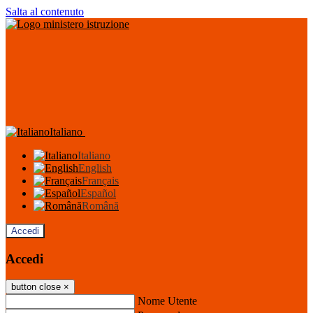
Salta al contenuto
Italiano
Italiano
English
Français
Español
Română
Accedi
Accedi
button close
×
Nome Utente