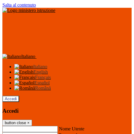
Salta al contenuto
Italiano
Italiano
English
Français
Español
Română
Accedi
Accedi
button close
×
Nome Utente