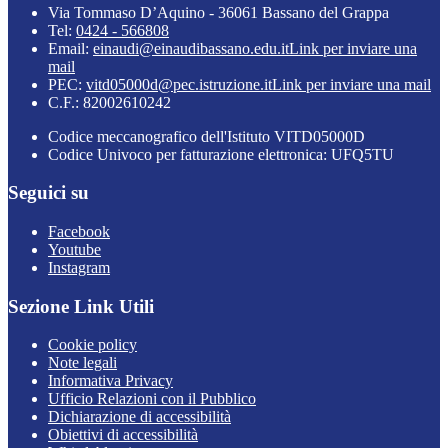
Via Tommaso D’Aquino - 36061 Bassano del Grappa
Tel:
0424 - 566808
Email:
einaudi@einaudibassano.edu.it
Link per inviare una
mail
PEC:
vitd05000d@pec.istruzione.it
Link per inviare una mail
C.F.: 82002610242
Codice meccanografico dell'Istituto VITD05000D
Codice Univoco per fatturazione elettronica: UFQ5TU
Seguici su
Facebook
Youtube
Instagram
Sezione Link Utili
Cookie policy
Note legali
Informativa Privacy
Ufficio Relazioni con il Pubblico
Dichiarazione di accessibilità
Obiettivi di accessibilità