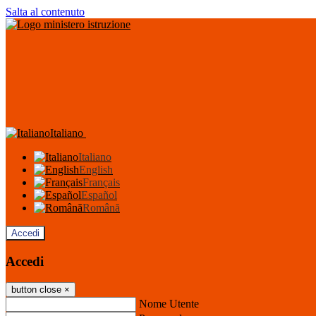
Salta al contenuto
Italiano
Italiano
English
Français
Español
Română
Accedi
Accedi
button close
×
Nome Utente