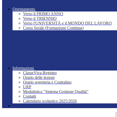
Orientamento
Verso il PRIMO ANNO
Verso il TRIENNIO
Verso l'UNIVERSITÀ e il MONDO DEL LAVORO
Corso Serale (Formazione Continua)
Informazioni
ClasseViva-Registro
Orario delle lezioni
Orario segreteria e Centralino
URP
Modulistica "Sistema Gestione Qualità"
Contatti
Calendario scolastico 2025/2026