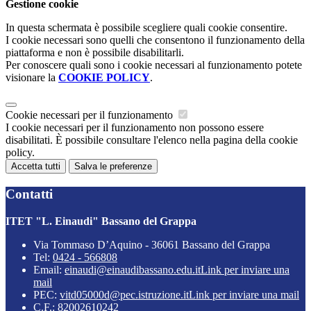
Gestione cookie
In questa schermata è possibile scegliere quali cookie consentire.
I cookie necessari sono quelli che consentono il funzionamento della
piattaforma e non è possibile disabilitarli.
Per conoscere quali sono i cookie necessari al funzionamento potete
visionare la
COOKIE POLICY
.
Cookie necessari per il funzionamento
I cookie necessari per il funzionamento non possono essere
disabilitati. È possibile consultare l'elenco nella pagina della cookie
policy.
Accetta tutti
Salva le preferenze
Contatti
ITET "L. Einaudi" Bassano del Grappa
Via Tommaso D’Aquino - 36061 Bassano del Grappa
Tel:
0424 - 566808
Email:
einaudi@einaudibassano.edu.it
Link per inviare una
mail
PEC:
vitd05000d@pec.istruzione.it
Link per inviare una mail
C.F.: 82002610242