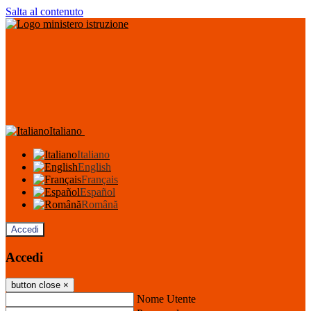
Salta al contenuto
Italiano
Italiano
English
Français
Español
Română
Accedi
Accedi
button close
×
Nome Utente