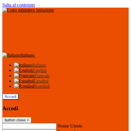
Salta al contenuto
Italiano
Italiano
English
Français
Español
Română
Accedi
Accedi
button close
×
Nome Utente