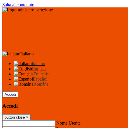
Salta al contenuto
Italiano
Italiano
English
Français
Español
Română
Accedi
Accedi
button close
×
Nome Utente