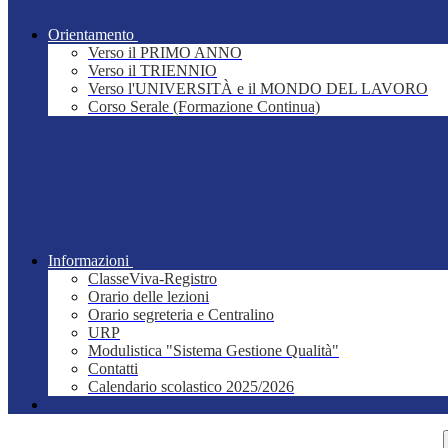
Orientamento
Verso il PRIMO ANNO
Verso il TRIENNIO
Verso l'UNIVERSITÀ e il MONDO DEL LAVORO
Corso Serale (Formazione Continua)
Informazioni
ClasseViva-Registro
Orario delle lezioni
Orario segreteria e Centralino
URP
Modulistica "Sistema Gestione Qualità"
Contatti
Calendario scolastico 2025/2026