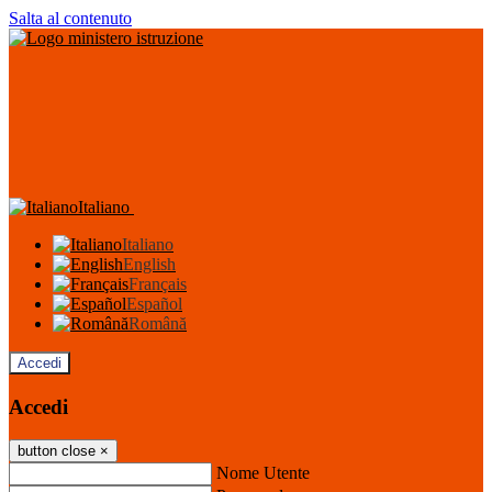
Salta al contenuto
Italiano
Italiano
English
Français
Español
Română
Accedi
Accedi
button close
×
Nome Utente