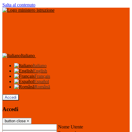
Salta al contenuto
Italiano
Italiano
English
Français
Español
Română
Accedi
Accedi
button close
×
Nome Utente