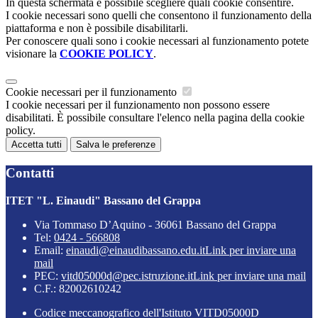
In questa schermata è possibile scegliere quali cookie consentire.
I cookie necessari sono quelli che consentono il funzionamento della
piattaforma e non è possibile disabilitarli.
Per conoscere quali sono i cookie necessari al funzionamento potete
visionare la
COOKIE POLICY
.
Cookie necessari per il funzionamento
I cookie necessari per il funzionamento non possono essere
disabilitati. È possibile consultare l'elenco nella pagina della cookie
policy.
Accetta tutti
Salva le preferenze
Contatti
ITET "L. Einaudi" Bassano del Grappa
Via Tommaso D’Aquino - 36061 Bassano del Grappa
Tel:
0424 - 566808
Email:
einaudi@einaudibassano.edu.it
Link per inviare una
mail
PEC:
vitd05000d@pec.istruzione.it
Link per inviare una mail
C.F.: 82002610242
Codice meccanografico dell'Istituto VITD05000D