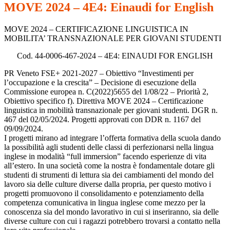
MOVE 2024 – 4E4: Einaudi for English
MOVE 2024 – CERTIFICAZIONE LINGUISTICA IN
MOBILITA’ TRANSNAZIONALE PER GIOVANI STUDENTI
Cod. 44-0006-467-2024 – 4E4: EINAUDI FOR ENGLISH
PR Veneto FSE+ 2021-2027 – Obiettivo “Investimenti per
l’occupazione e la crescita” – Decisione di esecuzione della
Commissione europea n. C(2022)5655 del 1/08/22 – Priorità 2,
Obiettivo specifico f). Direttiva MOVE 2024 – Certificazione
linguistica in mobilità transnazionale per giovani studenti. DGR n.
467 del 02/05/2024. Progetti approvati con DDR n. 1167 del
09/09/2024.
I progetti mirano ad integrare l’offerta formativa della scuola dando
la possibilità agli studenti delle classi di perfezionarsi nella lingua
inglese in modalità “full immersion” facendo esperienze di vita
all’estero. In una società come la nostra è fondamentale dotare gli
studenti di strumenti di lettura sia dei cambiamenti del mondo del
lavoro sia delle culture diverse dalla propria, per questo motivo i
progetti promuovono il consolidamento e potenziamento della
competenza comunicativa in lingua inglese come mezzo per la
conoscenza sia del mondo lavorativo in cui si inseriranno, sia delle
diverse culture con cui i ragazzi potrebbero trovarsi a contatto nella