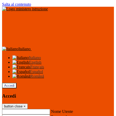
Salta al contenuto
Italiano
Italiano
English
Français
Español
Română
Accedi
Accedi
button close
×
Nome Utente