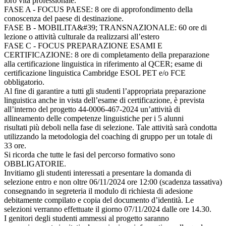
loro vita professionale.
FASE A - FOCUS PAESE: 8 ore di approfondimento della
conoscenza del paese di destinazione.
FASE B - MOBILITA&#39; TRANSNAZIONALE: 60 ore di
lezione o attività culturale da realizzarsi all’estero
FASE C - FOCUS PREPARAZIONE ESAMI E
CERTIFICAZIONE: 8 ore di completamento della preparazione
alla certificazione linguistica in riferimento al QCER; esame di
certificazione linguistica Cambridge ESOL PET e/o FCE
obbligatorio.
Al fine di garantire a tutti gli studenti l’appropriata preparazione
linguistica anche in vista dell’esame di certificazione, è prevista
all’interno del progetto 44-0006-467-2024 un’attività di
allineamento delle competenze linguistiche per i 5 alunni
risultati più deboli nella fase di selezione. Tale attività sarà condotta
utilizzando la metodologia del coaching di gruppo per un totale di
33 ore.
Si ricorda che tutte le fasi del percorso formativo sono
OBBLIGATORIE.
Invitiamo gli studenti interessati a presentare la domanda di
selezione entro e non oltre 06/11/2024 ore 12:00 (scadenza tassativa)
consegnando in segreteria il modulo di richiesta di adesione
debitamente compilato e copia del documento d’identità. Le
selezioni verranno effettuate il giorno 07/11/2024 dalle ore 14.30.
I genitori degli studenti ammessi al progetto saranno