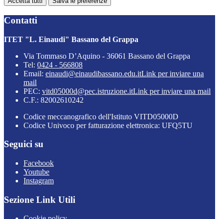
Accetta tutti
Salva le preferenze
Contatti
ITET "L. Einaudi" Bassano del Grappa
Via Tommaso D’Aquino - 36061 Bassano del Grappa
Tel:
0424 - 566808
Email:
einaudi@einaudibassano.edu.it
Link per inviare una
mail
PEC:
vitd05000d@pec.istruzione.it
Link per inviare una mail
C.F.: 82002610242
Codice meccanografico dell'Istituto VITD05000D
Codice Univoco per fatturazione elettronica: UFQ5TU
Seguici su
Facebook
Youtube
Instagram
Sezione Link Utili
Cookie policy