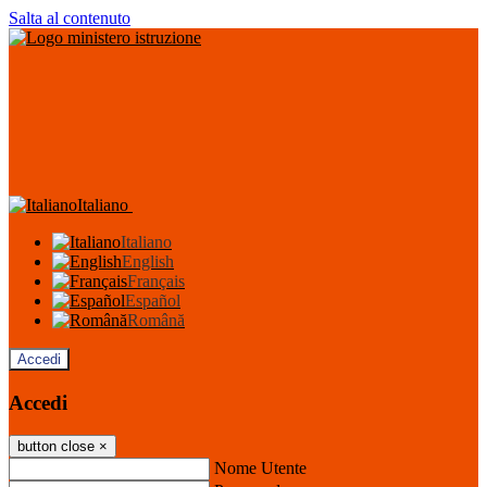
Salta al contenuto
Italiano
Italiano
English
Français
Español
Română
Accedi
Accedi
button close
×
Nome Utente