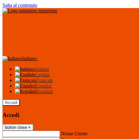
Salta al contenuto
Italiano
Italiano
English
Français
Español
Română
Accedi
Accedi
button close
×
Nome Utente