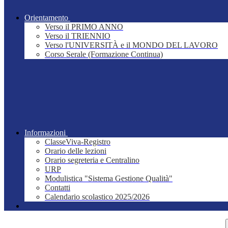
Orientamento
Verso il PRIMO ANNO
Verso il TRIENNIO
Verso l'UNIVERSITÀ e il MONDO DEL LAVORO
Corso Serale (Formazione Continua)
Informazioni
ClasseViva-Registro
Orario delle lezioni
Orario segreteria e Centralino
URP
Modulistica "Sistema Gestione Qualità"
Contatti
Calendario scolastico 2025/2026