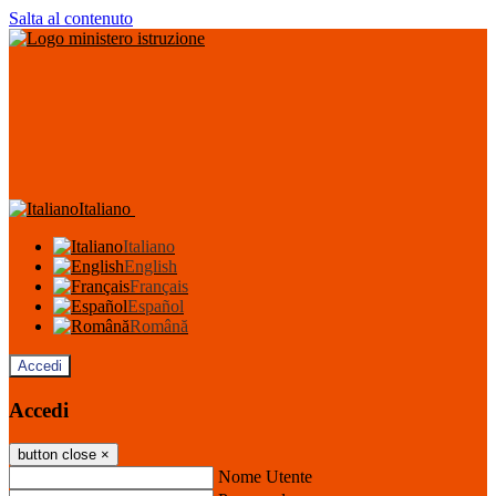
Salta al contenuto
Italiano
Italiano
English
Français
Español
Română
Accedi
Accedi
button close
×
Nome Utente