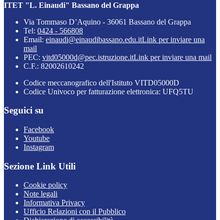
ITET "L. Einaudi" Bassano del Grappa
Via Tommaso D’Aquino - 36061 Bassano del Grappa
Tel:
0424 - 566808
Email:
einaudi@einaudibassano.edu.it
Link per inviare una
mail
PEC:
vitd05000d@pec.istruzione.it
Link per inviare una mail
C.F.: 82002610242
Codice meccanografico dell'Istituto VITD05000D
Codice Univoco per fatturazione elettronica: UFQ5TU
Seguici su
Facebook
Youtube
Instagram
Sezione Link Utili
Cookie policy
Note legali
Informativa Privacy
Ufficio Relazioni con il Pubblico